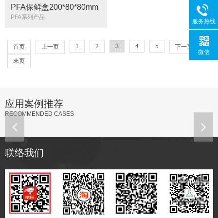
PFA保鲜盒200*80*80mm
方形器皿耐酸碱可定制
PFA系列产品
服务热线
···
1
2
3
4
5
首页
上一页
下一页
微信
末页
应用案例推荐
RECOMMENDED CASES
联络我们