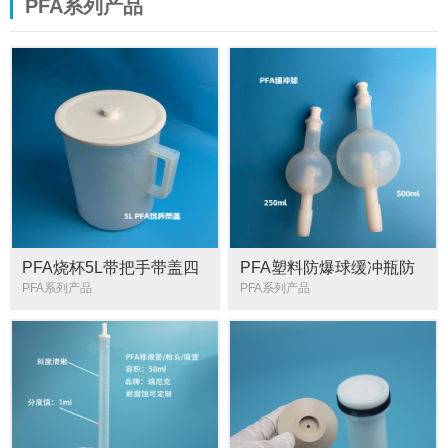
PFA系列产品
PFA烧杯5L带把手带盖四
PFA塑料防爆球缓冲瓶防
氟耐腐蚀烧杯塑料带刻度
溅球缓冲球防爆瓶旋转蒸
PFA系列产品
PFA系列产品
透明量杯
发仪配件