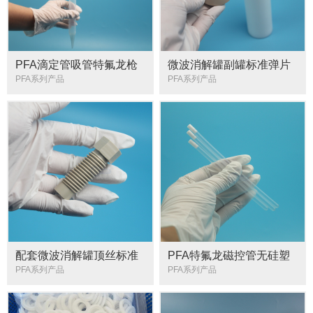
PFA滴定管吸管特氟龙枪
微波消解罐副罐标准弹片
头可定制带刻度50ml耐腐
耐酸碱可定制
PFA系列产品
PFA系列产品
蚀
配套微波消解罐顶丝标准
PFA特氟龙磁控管无硅塑
罐支架螺母144996替代配
料核磁管
PFA系列产品
PFA系列产品
件