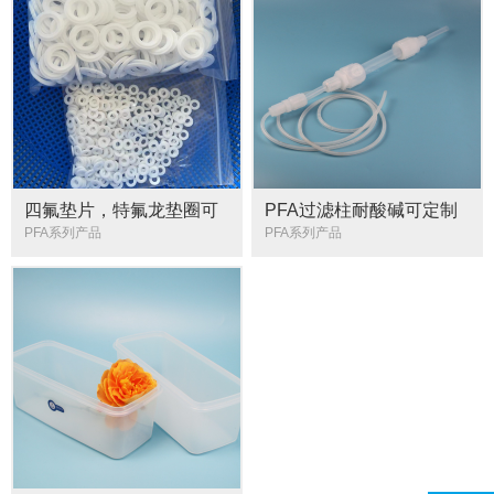
四氟垫片，特氟龙垫圈可
PFA过滤柱耐酸碱可定制
定制四氟密封圈
四氟层析柱
PFA系列产品
PFA系列产品